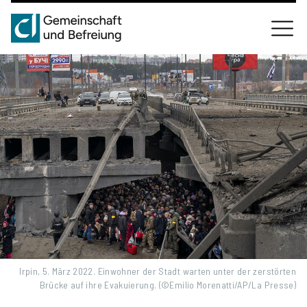
Irpin, 5. März 2022. Einwohner der Stadt warten unter der zerstörten
Brücke auf ihre Evakuierung. (©Emilio Morenatti/AP/La Presse)