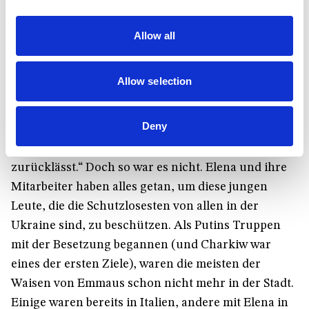
nichts könne von Dauer sein
. Jede von ihnen ist
ein Meer des Leids. „Sie haben Krieg bereits in
Allow all
anderer Form erlebt. Sie haben die totale Gewalt
schon am eigenen Leib erfahren“, sagt Elena. So
Allow selection
meinte Irina zum Beispiel im Januar, als sie schon
überlegten, wie sie die Mädchen in Sicherheit
Deny
bringen könnten: „Ich bin mir sicher, dass du
zurück nach Italien gehst und uns hier
zurücklässt.“ Doch so war es nicht. Elena und ihre
Mitarbeiter haben alles getan, um diese jungen
Leute, die die Schutzlosesten von allen in der
Ukraine sind, zu beschützen. Als Putins Truppen
mit der Besetzung begannen (und Charkiw war
eines der ersten Ziele), waren die meisten der
Waisen von Emmaus schon nicht mehr in der Stadt.
Einige waren bereits in Italien, andere mit Elena in