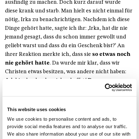
ausfindig zu machen. Doch kurz darauf wurde
diese krank und starb. Man hielt es nicht einmal für
nötig, Irka zu benachrichtigen. Nachdem ich diese
Dinge gehört hatte, sagte ich ihr: ‚Irka, hat dir nie
jemand gesagt, dass du schon immer gewollt und
geliebt warst und dass du ein Geschenk bist?‘ An
ihrer Reaktion merkte ich, dass sie
so etwas noch
nie gehört hatte
. Da wurde mir klar, dass wir
Christen etwas besitzen, was andere nicht haben:
‚Ich bin du, der du mich schaffst.‘
Das
Selbstbewusstsein und die Gewissheit, dass
wir gewollt und geliebt sind
, ermöglicht es uns,
das auch in jedem anderen zu sehen.“
This website uses cookies
We use cookies to personalise content and ads, to
Aber auch in dieser Hinsicht „lernt man nie aus“.
provide social media features and to analyse our traffic.
Elena musste Einsamkeit und Verlassenheit erst am
We also share information about your use of our site with
eigenen Leib erfahren. Ein paar Jahre nach der