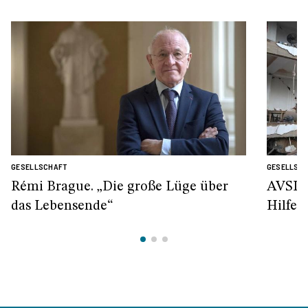
GESELLSCHAFT
GESELLSC
Rémi Brague. „Die große Lüge über
AVSI: 
das Lebensende“
Hilfe 