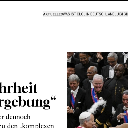
AKTUELLES
WAS IST CL
CL IN DEUTSCHLAND
LUIGI G
hrheit
ergebung“
er dennoch
 zu den „komplexen