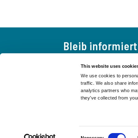
Bleib informiert
Ein neugieriger, aufmerksamer
This website uses cookie
Welt und alles, was du brauch
We use cookies to personal
Leben der Bewegung auf dem
traffic. We also share info
bleiben.
analytics partners who may
they’ve collected from your
KONTAKTE
Presse
Schutz Minderjähriger
Consent
Necessary