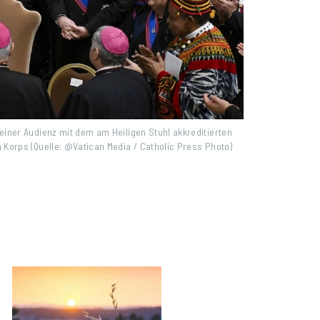
 einer Audienz mit dem am Heiligen Stuhl akkreditierten
 Korps (Quelle: @Vatican Media / Catholic Press Photo)