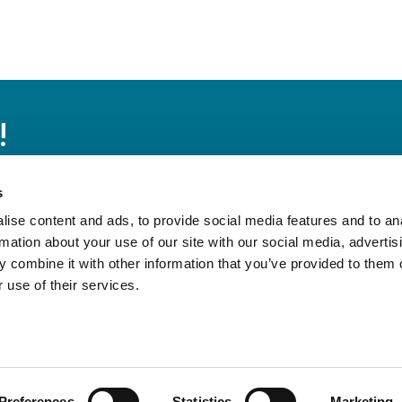
!
 Blick auf die
s
st, um über das
ise content and ads, to provide social media features and to an
 Laufenden zu
rmation about your use of our site with our social media, advertis
Abonniere den Ne
 combine it with other information that you’ve provided to them o
 use of their services.
Preferences
Statistics
Marketing