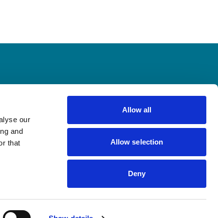
Allow all
alyse our
ing and
wsletter
Allow selection
r that
Deny