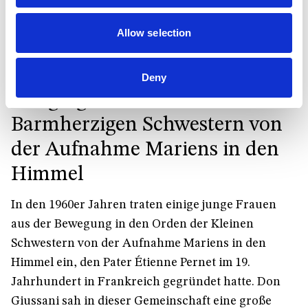
aus, die der Verkündigung des Evangeliums und
Allow selection
der Erziehung zum christlichen Glauben dienen.
www.missionariesancarlo.org
Deny
Kongregation der
Barmherzigen Schwestern von
der Aufnahme Mariens in den
Himmel
In den 1960er Jahren traten einige junge Frauen
aus der Bewegung in den Orden der Kleinen
Schwestern von der Aufnahme Mariens in den
Himmel ein, den Pater Étienne Pernet im 19.
Jahrhundert in Frankreich gegründet hatte. Don
Giussani sah in dieser Gemeinschaft eine große